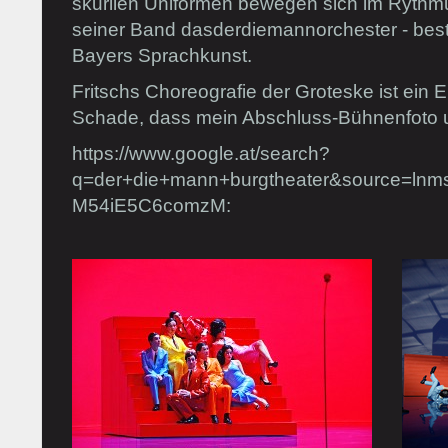
skurilen Uniformen bewegen sich im Rythm
seiner Band dasderdiemann­orchester - best
Bayers Sprachkunst.
Fritschs Choreografie der Groteske ist ein 
Schade, dass mein Abschluss-Bühnenfoto unt
https://www.google.at/search?
q=der+die+mann+burgtheater&source=l
M54iE5C6comzM: