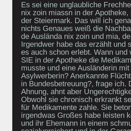
Es sei eine unglaubliche Frechhe
nix zoin miassn in der Apotheke,
der Steiermark. Das will ich gen
nichts Genaues weiß die Nachbar
de Auslända nix zoin und mia, de
Irgendwer habe das erzählt und s
es auch schon erlebt. Wann und w
SIE in der Apotheke die Medika
musste und eine Ausländerin mit 
Asylwerberin? Anerkannte Flücht
in Bundesbetreuung?, frage ich. 
Ahnung, ahnt aber Ungerechtigkeit
Obwohl sie chronisch erkrankt s
für Medikamente zahle. Sie betont
irgendwas Großes habe leisten k
und ihr Ehemann in einem schm
sozialversichert und in der Gara